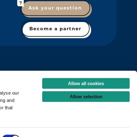
Ask your question
Become a partner
Allow all cookies
alyse our
Allow selection
ing and
r that