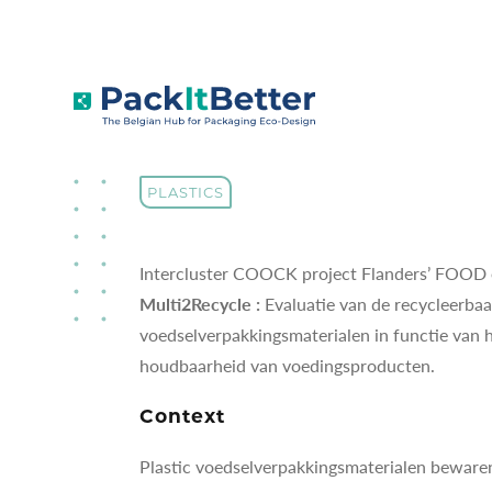
Skip
to
PROJECTS
MULTI2RECYCLE
content
Multi2Recycle
PLASTICS
Intercluster COOCK project Flanders’ FOOD e
Multi2Recycle :
Evaluatie van de recycleerbaa
voedselverpakkingsmaterialen in functie van 
houdbaarheid van voedingsproducten.
Context
Plastic voedselverpakkingsmaterialen beware