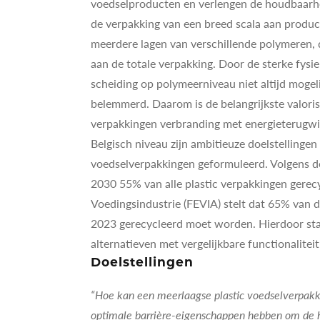
voedselproducten en verlengen de houdbaarhei
de verpakking van een breed scala aan producte
meerdere lagen van verschillende polymeren, d
aan de totale verpakking. Door de sterke fysi
scheiding op polymeerniveau niet altijd moge
belemmerd. Daarom is de belangrijkste valori
verpakkingen verbranding met energieterugwi
Belgisch niveau zijn ambitieuze doelstellinge
voedselverpakkingen geformuleerd. Volgens de
2030 55% van alle plastic verpakkingen gerecy
Voedingsindustrie (FEVIA) stelt dat 65% van 
2023 gerecycleerd moet worden. Hierdoor sta
alternatieven met vergelijkbare functionalite
Doelstellingen
“Hoe kan een meerlaagse plastic voedselverpakkin
optimale barrière-eigenschappen hebben om de 