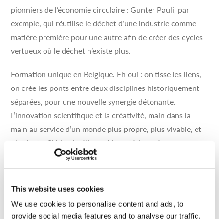
pionniers de l’économie circulaire : Gunter Pauli, par
exemple, qui réutilise le déchet d’une industrie comme
matière première pour une autre afin de créer des cycles
vertueux où le déchet n’existe plus.
Formation unique en Belgique. Eh oui : on tisse les liens,
on crée les ponts entre deux disciplines historiquement
séparées, pour une nouvelle synergie détonante.
L’innovation scientifique et la créativité, main dans la
main au service d’un monde plus propre, plus vivable, et
plus juste. Si biomimétisme, biomatériaux, éco-
conception et cycle de vie résonnent déjà en toi ou, au
contraire, sonnent un glas mystique qui titille ta curiosité
: ce bachelier en trois ans est fait pour toi !
This website uses cookies
We use cookies to personalise content and ads, to
3 ans pour connaître le pack sur le bout
provide social media features and to analyse our traffic.
des doigts