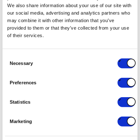
We also share information about your use of our site with
our social media, advertising and analytics partners who
Éco-conception
may combine it with other information that you’ve
Design 3D
provided to them or that they’ve collected from your use
of their services.
Storytelling
Chimie et physique des (éco-/bio-matériaux)
Consent
Design et graphisme
Necessary
Selection
Innovation industrielle
Preferences
Jouons. Sérieusement.
L’enseignement du XXIe siècle : coachings, expérience
Statistics
digitale, mindfulness… Des cours à finalité orientée
“projet” où l’accent est mis sur ton épanouissement
Marketing
personnel en tant que futur professionnel, en accord
avec les valeurs changeantes de la société, mais aussi de