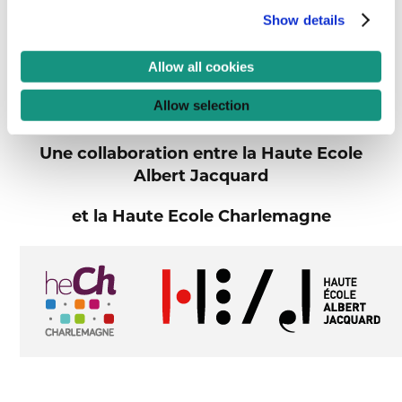
tes futurs employeurs. En effet, soft skills, intelligence
Show details
collective et conscience de soi sont de plus en plus au
centre de leurs préoccupations.
Allow all cookies
Allow selection
Une collaboration entre la Haute Ecole
Albert Jacquard
et la Haute Ecole Charlemagne