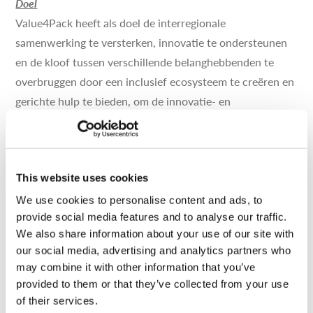
Doel
Value4Pack heeft als doel de interregionale
samenwerking te versterken, innovatie te ondersteunen
en de kloof tussen verschillende belanghebbenden te
overbruggen door een inclusief ecosysteem te creëren en
gerichte hulp te bieden, om de innovatie- en
investeringscapaciteit in de Europese waardeketen voor
voedselverpakkingen te vergroten. Value4Pack is een
Interregionaal Innovatie Investerings (I3) project,
voortkomend uit het
Europese S3 Partnership Food
This website uses cookies
Packaging.
We use cookies to personalise content and ads, to
provide social media features and to analyse our traffic.
Collaboration is key
We also share information about your use of our site with
Door interregionale samenwerking te faciliteren, zal
our social media, advertising and analytics partners who
may combine it with other information that you’ve
Value4Pack de capaciteit vergroten voor bedrijven in de
provided to them or that they’ve collected from your use
voedselverpakkingswaardeketen om deel te nemen aan
of their services.
interregionale innovatieprojecten en initiatieven, nieuwe