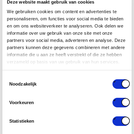
“Concentrates for the people” is a dispenser for highly
Deze website maakt gebruik van cookies
concentrated, foamable detergents.
We gebruiken cookies om content en advertenties te
personaliseren, om functies voor social media te bieden
en om ons websiteverkeer te analyseren. Ook delen we
informatie over uw gebruik van onze site met onze
partners voor social media, adverteren en analyse. Deze
partners kunnen deze gegevens combineren met andere
informatie die u aan ze heeft verstrekt of die ze hebben
verzameld op basis van uw gebruik van hun services.
Toestemmingsselectie
Noodzakelijk
By foaming the detergent and thus increasing the
volume, consumers can maintain their washing habits.
Voorkeuren
This allows consumers to do their laundry intuitively
without the risk of under or overdosing. The product is a
refill concept, which means there is less packaging. In
Statistieken
addition, the dispenser includes a pre-dose and overdose