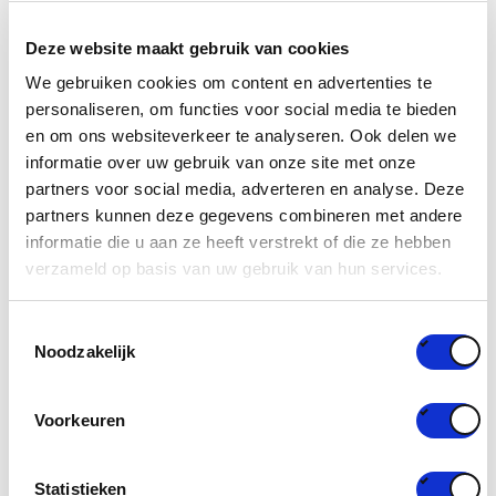
CREAToR
, Collection of raw materials, REmoval of flAme
Deze website maakt gebruik van cookies
reTardants and Reuse of secondary raw materials (H2020,
We gebruiken cookies om content en advertenties te
GA N ° 820477).
personaliseren, om functies voor social media te bieden
en om ons websiteverkeer te analyseren. Ook delen we
informatie over uw gebruik van onze site met onze
partners voor social media, adverteren en analyse. Deze
partners kunnen deze gegevens combineren met andere
informatie die u aan ze heeft verstrekt of die ze hebben
verzameld op basis van uw gebruik van hun services.
Toestemmingsselectie
Noodzakelijk
The presence of legacy additives often presents a
Voorkeuren
challenge in recycling, as a result of which many
materials still end up in incineration too often. Innovative
extraction techniques are used to examine how additives
Statistieken