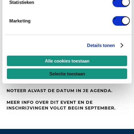
Statistieken
Brussel)
Programma
:
Marketing
13.30 uur – Onthaal en registratie
Details tonen
14.00 uur – Expert Presentaties Reduce, Reuse &
Recycle + Q&A
Alle cookies toestaan
16.00 uur – “Meet the Expert” Speed date sessies
Selectie toestaan
17.00 uur – Netwerking / receptie
NOTEER ALVAST DE DATUM IN JE AGENDA.
MEER INFO OVER DIT EVENT EN DE
INSCHRIJVINGEN VOLGT BEGIN SEPTEMBER.