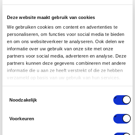
Wil je meer weten over het
verminderen, hergebruiken
Deze website maakt gebruik van cookies
en recycleren
van
huishoudelijke en bedrijfsmatige
We gebruiken cookies om content en advertenties te
verpakkingen
?
personaliseren, om functies voor social media te bieden
en om ons websiteverkeer te analyseren. Ook delen we
Op
dinsdag 10 oktober 2023
organiseren Fost Plus en
informatie over uw gebruik van onze site met onze
Valipac een
gratis seminar
“
Reduce, Reuse & Recycle”
.
partners voor social media, adverteren en analyse. Deze
partners kunnen deze gegevens combineren met andere
De presentaties van de experts beginnen om 14.00 uur en
informatie die u aan ze heeft verstrekt of die ze hebben
worden gevolgd door een reeks speeddate-sessies “Meet
verzameld op basis van uw gebruik van hun services.
the Expert”, waar de deelnemers van gedachten kunnen
wisselen over verschillende onderwerpen die te maken
Toestemmingsselectie
Noodzakelijk
hebben met het verminderen, hergebruiken en recycleren
van verpakkingen. Het seminar wordt afgesloten met een
netwerkgelegenheid.
Voorkeuren
Waar:
Bluepoint Brussel (A. Reyerslaan 80 – 1030