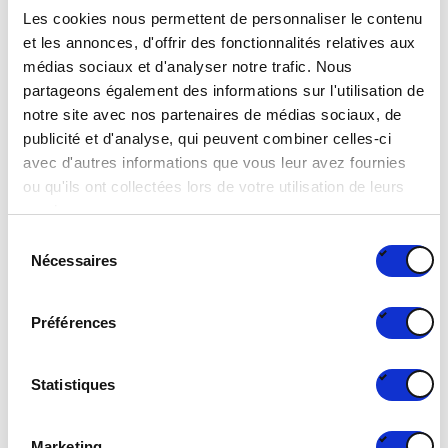
of your plastic packaging?
Les cookies nous permettent de personnaliser le contenu
et les annonces, d'offrir des fonctionnalités relatives aux
médias sociaux et d'analyser notre trafic. Nous
Centexbel built up expertise in solvolysis using Hansen
partageons également des informations sur l'utilisation de
solubility parameters to select the most suitable
notre site avec nos partenaires de médias sociaux, de
(environmentally friendly and sustainable) solvent.
publicité et d'analyse, qui peuvent combiner celles-ci
avec d'autres informations que vous leur avez fournies
Knowledge has been built up on separating multilayer
ou qu'ils ont collectées lors de votre utilisation de leurs
materials and extracting additives from polymer matrices
services.
(eg, flame retardants, stabilizers, plasticizers) to recover
Sélection
the purified polymer matrices for reuse in plastics
Nécessaires
du
processing.
consentement
Centexbel is still working on the (design4) recycling and
Préférences
separation of multi-layer materials and therefore uses
different technologies such as specially developed
Statistiques
adhesives, solvolysis, etc.
Marketing